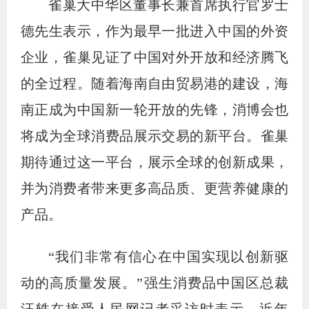
雀巢大中华区董事长兼首席执行官罗士
德先生表示，作为最早一批进入中国的外资
企业，雀巢见证了中国对外开放和经济腾飞
的全过程。随着海南自由贸易港的建设，海
南正成为中国新一轮开放的先锋，消博会也
将成为全球消费品展示交易的新平台。雀巢
期待通过这一平台，展示全球的创新成果，
并为消费者带来更多高品质、更营养健康的
产品。
“我们非常有信心在中国实现以创新驱
动的高质量发展。”强生消费品中国区总裁