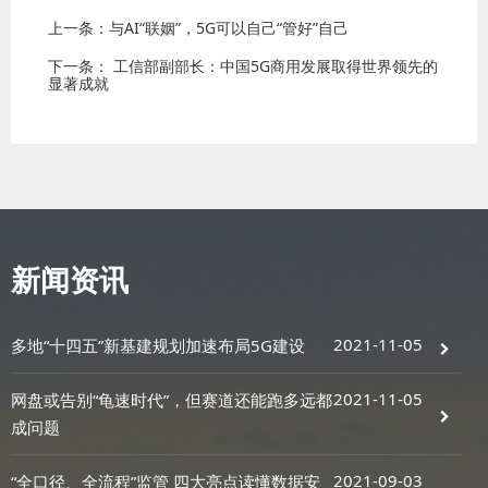
上一条：与AI“联姻”，5G可以自己“管好”自己
下一条： 工信部副部长：中国5G商用发展取得世界领先的
显著成就
新闻资讯
2021-11-05
多地“十四五”新基建规划加速布局5G建设
2021-11-05
网盘或告别“龟速时代”，但赛道还能跑多远都
成问题
2021-09-03
“全口径、全流程”监管 四大亮点读懂数据安