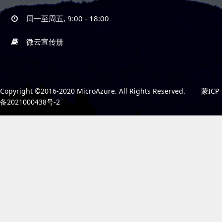
周一至周五, 9:00 - 18:00
微云宣传册
Copyright ©2016-2020 MicroAzure. All Rights Reserved.
蒙ICP
备2021000438号-2