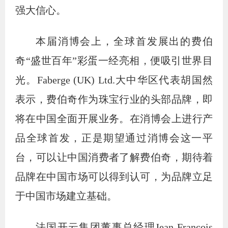
强大信心。
本届消博会上，全球首发展出的费伯
奇“盛世百年”彩蛋一经亮相，便吸引世界目
光。Faberge (UK) Ltd.大中华区代表胡国然
表示，费伯奇作为珠宝行业的头部品牌，即
将在中国全面开展业务。在消博会上进行产
品全球首发，正是期望通过消博会这一平
台，可以让中国消费者了解费伯奇，期待着
品牌在中国市场可以得到认可，为品牌立足
于中国市场建立基础。
法国开云集团董事总经理Jean-Francois